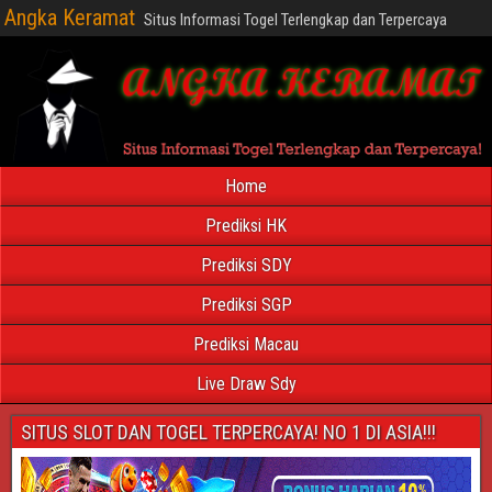
Angka Keramat
Situs Informasi Togel Terlengkap dan Terpercaya
Home
Prediksi HK
Prediksi SDY
Prediksi SGP
Prediksi Macau
Live Draw Sdy
SITUS SLOT DAN TOGEL TERPERCAYA! NO 1 DI ASIA!!!