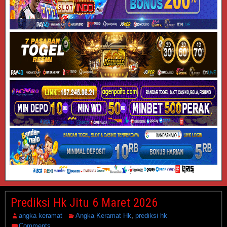
Prediksi Hk Jitu 6 Maret 2026
angka keramat
Angka Keramat Hk
,
prediksi hk
Comments