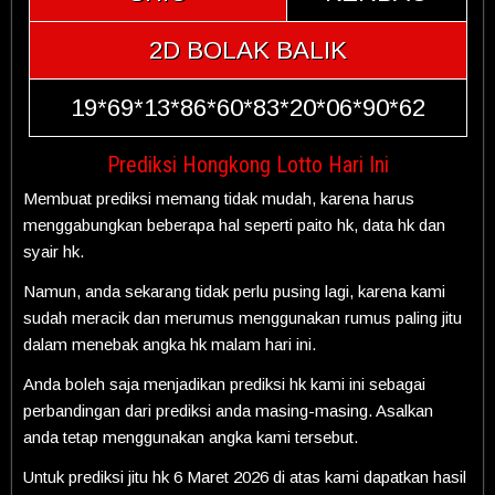
2D BOLAK BALIK
19*69*13*86*60*83*20*06*90*62
Prediksi Hongkong Lotto Hari Ini
Membuat prediksi memang tidak mudah, karena harus
menggabungkan beberapa hal seperti paito hk, data hk dan
syair hk.
Namun, anda sekarang tidak perlu pusing lagi, karena kami
sudah meracik dan merumus menggunakan rumus paling jitu
dalam menebak angka hk malam hari ini.
Anda boleh saja menjadikan prediksi hk kami ini sebagai
perbandingan dari prediksi anda masing-masing. Asalkan
anda tetap menggunakan angka kami tersebut.
Untuk prediksi jitu hk 6 Maret 2026 di atas kami dapatkan hasil