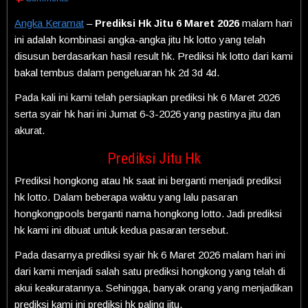
Angka Keramat
–
Prediksi Hk Jitu 6 Maret 2026
malam hari
ini adalah kombinasi angka-angka jitu hk lotto yang telah
disusun berdasarkan hasil result hk. Prediksi hk lotto dari kami
bakal tembus dalam pengeluaran hk 2d 3d 4d.
Pada kali ini kami telah persiapkan prediksi hk 6 Maret 2026
serta syair hk hari ini Jumat 6-3-2026 yang pastinya jitu dan
akurat.
Prediksi Jitu Hk
Prediksi hongkong atau hk saat ini berganti menjadi prediksi
hk lotto. Dalam beberapa waktu yang lalu pasaran
hongkongpools berganti nama hongkong lotto. Jadi prediksi
hk kami ini dibuat untuk kedua pasaran tersebut.
Pada dasarnya prediksi syair hk 6 Maret 2026 malam hari ini
dari kami menjadi salah satu prediksi hongkong yang telah di
akui keakuratannya. Sehingga, banyak orang yang menjadikan
prediksi kami ini prediksi hk paling jitu.