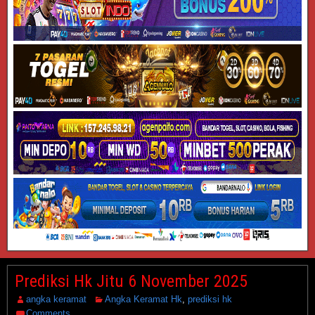
Prediksi Hk Jitu 6 November 2025
angka keramat
Angka Keramat Hk
,
prediksi hk
Comments