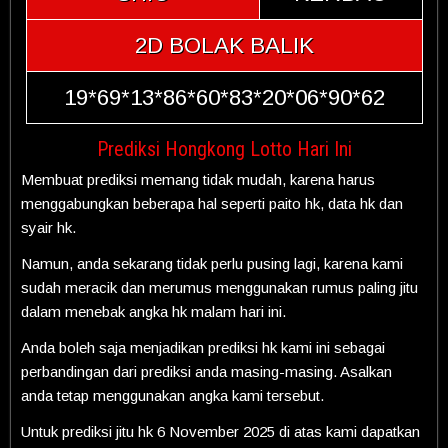
2D BOLAK BALIK
19*69*13*86*60*83*20*06*90*62
Prediksi Hongkong Lotto Hari Ini
Membuat prediksi memang tidak mudah, karena harus
menggabungkan beberapa hal seperti paito hk, data hk dan
syair hk.
Namun, anda sekarang tidak perlu pusing lagi, karena kami
sudah meracik dan merumus menggunakan rumus paling jitu
dalam menebak angka hk malam hari ini.
Anda boleh saja menjadikan prediksi hk kami ini sebagai
perbandingan dari prediksi anda masing-masing. Asalkan
anda tetap menggunakan angka kami tersebut.
Untuk prediksi jitu hk 6 November 2025 di atas kami dapatkan