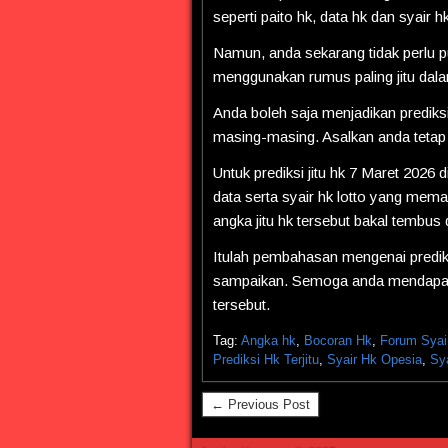
seperti paito hk, data hk dan syair hk
Namun, anda sekarang tidak perlu 
menggunakan rumus paling jitu dal
Anda boleh saja menjadikan prediksi
masing-masing. Asalkan anda tetap
Untuk prediksi jitu hk 7 Maret 2026 
data serta syair hk lotto yang mem
angka jitu hk tersebut bakal tembus 
Itulah pembahasan mengenai prediks
sampaikan. Semoga anda mendapatk
tersebut.
Tag:
Angka hk
,
Bocoran Hk
,
Forum Syai
Prediksi Hk Terjitu
,
Syair Hk Opesia
,
Sy
← Previous Post