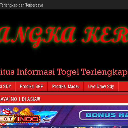
 Terlengkap dan Terpercaya
si SDY
Prediksi SGP
Prediksi Macau
Live Draw Sdy
A! NO 1 DI ASIA!!!