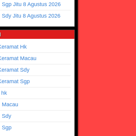
i Sgp Jitu 8 Agustus 2026
i Sdy Jitu 8 Agustus 2026
I
Keramat Hk
Keramat Macau
Keramat Sdy
Keramat Sgp
 hk
i Macau
i Sdy
i Sgp