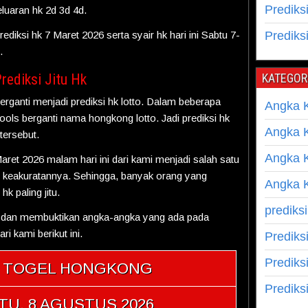
Prediks
luaran hk 2d 3d 4d.
rediksi hk 7 Maret 2026 serta syair hk hari ini Sabtu 7-
Prediks
.
rediksi Jitu Hk
KATEGOR
berganti menjadi prediksi hk lotto. Dalam beberapa
Angka 
ols berganti nama hongkong lotto. Jadi prediksi hk
Angka 
tersebut.
Angka 
aret 2026 malam hari ini dari kami menjadi salah satu
ui keakuratannya. Sehingga, banyak orang yang
Angka 
hk paling jitu.
prediksi
ut dan membuktikan angka-angka yang ada pada
ri kami berikut ini.
Prediks
Prediks
I TOGEL HONGKONG
Prediks
TU, 8 AGUSTUS 2026