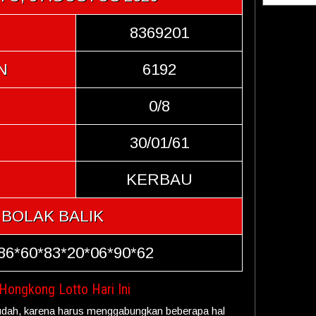
8369201
N
6192
0/8
30/01/61
KERBAU
 BOLAK BALIK
86*60*83*20*06*90*62
 Hongkong Lotto Hari Ini
dah, karena harus menggabungkan beberapa hal