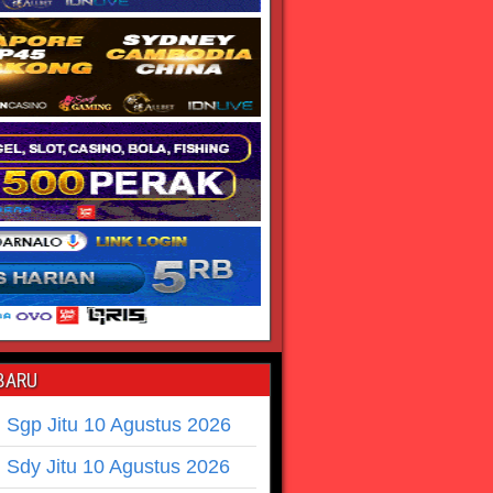
BARU
i Sgp Jitu 10 Agustus 2026
i Sdy Jitu 10 Agustus 2026