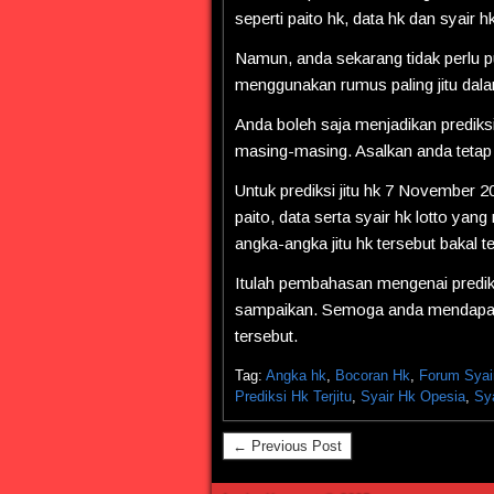
seperti paito hk, data hk dan syair hk
Namun, anda sekarang tidak perlu 
menggunakan rumus paling jitu dal
Anda boleh saja menjadikan prediksi
masing-masing. Asalkan anda tetap
Untuk prediksi jitu hk 7 November 2
paito, data serta syair hk lotto ya
angka-angka jitu hk tersebut bakal t
Itulah pembahasan mengenai prediks
sampaikan. Semoga anda mendapatk
tersebut.
Tag:
Angka hk
,
Bocoran Hk
,
Forum Syai
Prediksi Hk Terjitu
,
Syair Hk Opesia
,
Sy
← Previous Post