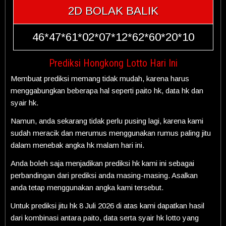
2D BOLAK BALIK
46*47*61*02*07*12*62*60*20*10
Prediksi Hongkong Lotto Hari Ini
Membuat prediksi memang tidak mudah, karena harus
menggabungkan beberapa hal seperti paito hk, data hk dan
syair hk.
Namun, anda sekarang tidak perlu pusing lagi, karena kami
sudah meracik dan merumus menggunakan rumus paling jitu
dalam menebak angka hk malam hari ini.
Anda boleh saja menjadikan prediksi hk kami ini sebagai
perbandingan dari prediksi anda masing-masing. Asalkan
anda tetap menggunakan angka kami tersebut.
Untuk prediksi jitu hk 8 Juli 2026 di atas kami dapatkan hasil
dari kombinasi antara paito, data serta syair hk lotto yang