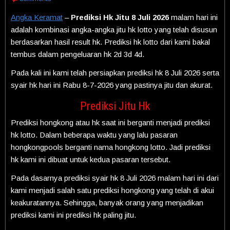
Angka Keramat
–
Prediksi Hk Jitu 8 Juli 2026
malam hari ini
adalah kombinasi angka-angka jitu hk lotto yang telah disusun
berdasarkan hasil result hk. Prediksi hk lotto dari kami bakal
tembus dalam pengeluaran hk 2d 3d 4d.
Pada kali ini kami telah persiapkan prediksi hk 8 Juli 2026 serta
syair hk hari ini Rabu 8-7-2026 yang pastinya jitu dan akurat.
Prediksi Jitu Hk
Prediksi hongkong atau hk saat ini berganti menjadi prediksi
hk lotto. Dalam beberapa waktu yang lalu pasaran
hongkongpools berganti nama hongkong lotto. Jadi prediksi
hk kami ini dibuat untuk kedua pasaran tersebut.
Pada dasarnya prediksi syair hk 8 Juli 2026 malam hari ini dari
kami menjadi salah satu prediksi hongkong yang telah di akui
keakuratannya. Sehingga, banyak orang yang menjadikan
prediksi kami ini prediksi hk paling jitu.