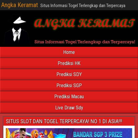
Angka Keramat
Situs Informasi Togel Terlengkap dan Terpercaya
Home
Prediksi HK
Prediksi SDY
Prediksi SGP
Prediksi Macau
Live Draw Sdy
SITUS SLOT DAN TOGEL TERPERCAYA! NO 1 DI ASIA!!!