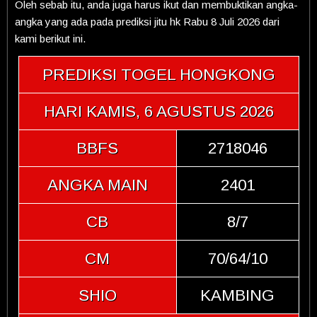
Oleh sebab itu, anda juga harus ikut dan membuktikan angka-
angka yang ada pada prediksi jitu hk Rabu 8 Juli 2026 dari
kami berikut ini.
PREDIKSI TOGEL HONGKONG
HARI KAMIS, 6 AGUSTUS 2026
BBFS
2718046
ANGKA MAIN
2401
CB
8/7
CM
70/64/10
SHIO
KAMBING