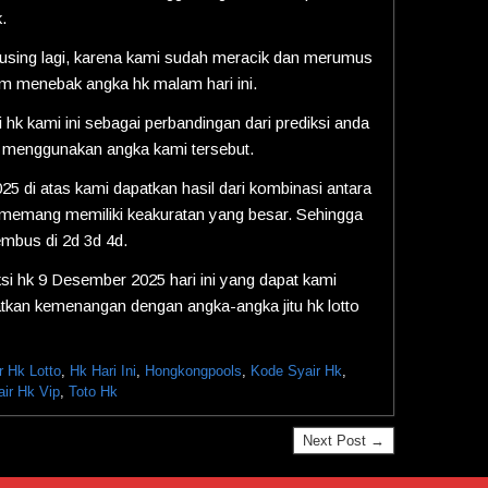
.
pusing lagi, karena kami sudah meracik dan merumus
am menebak angka hk malam hari ini.
 hk kami ini sebagai perbandingan dari prediksi anda
 menggunakan angka kami tersebut.
025 di atas kami dapatkan hasil dari kombinasi antara
ng memang memiliki keakuratan yang besar. Sehingga
embus di 2d 3d 4d.
i hk 9 Desember 2025 hari ini yang dapat kami
an kemenangan dengan angka-angka jitu hk lotto
r Hk Lotto
,
Hk Hari Ini
,
Hongkongpools
,
Kode Syair Hk
,
air Hk Vip
,
Toto Hk
Next Post →