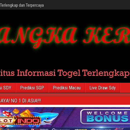
 Terlengkap dan Terpercaya
si SDY
Prediksi SGP
Prediksi Macau
Live Draw Sdy
A! NO 1 DI ASIA!!!