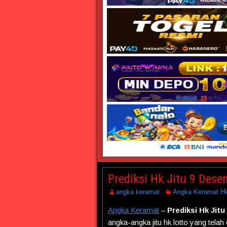
Prediksi Hk Jitu 9 Des
angka keramat
Angka Keramat H
Angka Keramat
–
Prediksi Hk Jit
angka-angka jitu hk lotto yang telah 