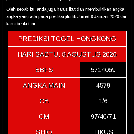
Oleh sebab itu, anda juga harus ikut dan membuktikan angka-
angka yang ada pada prediksi jitu hk Jumat 9 Januari 2026 dari
kami berikut ini.
PREDIKSI TOGEL HONGKONG
HARI SABTU, 8 AGUSTUS 2026
BBFS
5714069
ANGKA MAIN
4579
CB
1/6
CM
97/46/71
SHIO
TIKUS