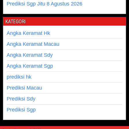
Prediksi Sgp Jitu 8 Agustus 2026
KATEGORI
Angka Keramat Hk
Angka Keramat Macau
Angka Keramat Sdy
Angka Keramat Sgp
prediksi hk
Prediksi Macau
Prediksi Sdy
Prediksi Sgp