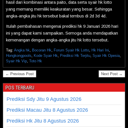
hasil dari kombinasi antara paito, data serta syair hk lotto
yang memang memiliki keakuratan yang besar. Sehingga
angka-angka jitu hk tersebut bakal tembus di 2d 3d 4d.
Itulah pembahasan mengenai prediksi hk 9 Januari 2026 hari
ini yang dapat kami sampaikan. Semoga anda mendapatkan
kemenangan dengan angka-angka jitu hk lotto tersebut.
Tag:
Angka hk
,
Bocoran Hk
,
Forum Syair Hk Lotto
,
Hk Hari Ini
,
Hongkongpools
,
Kode Syair Hk
,
Prediksi Hk Terjitu
,
Syair Hk Opesia
,
Syair Hk Vip
,
Toto Hk
← Previous Post
Next Post →
POS TERBARU
Prediksi Sdy Jitu 9 Agustus 2026
Prediksi Macau Jitu 8 Agustus 2026
Prediksi Hk Jitu 8 Agustus 2026