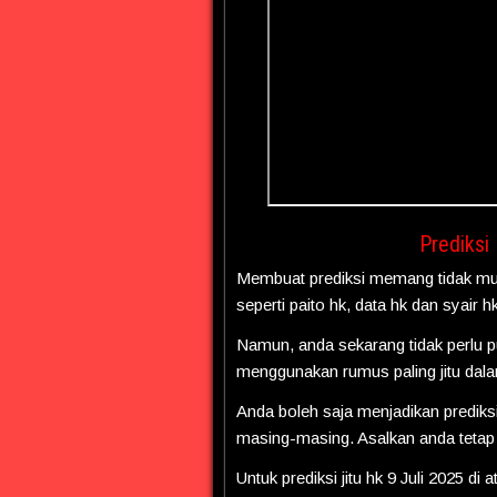
Prediksi
Membuat prediksi memang tidak mu
seperti paito hk, data hk dan syair hk
Namun, anda sekarang tidak perlu 
menggunakan rumus paling jitu dal
Anda boleh saja menjadikan prediksi
masing-masing. Asalkan anda tetap
Untuk prediksi jitu hk 9 Juli 2025 di