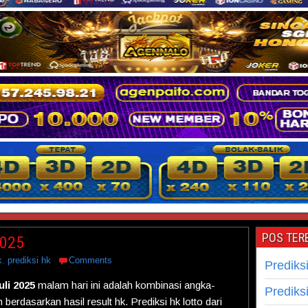
POS TER
2025
k
,
prediksi hk
Comments
Prediks
uli 2025
malam hari ini adalah kombinasi angka-
Prediks
n berdasarkan hasil result hk. Prediksi hk lotto dari