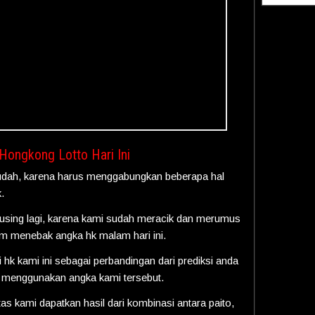
 Hongkong Lotto Hari Ini
dah, karena harus menggabungkan beberapa hal
.
pusing lagi, karena kami sudah meracik dan merumus
am menebak angka hk malam hari ini.
 hk kami ini sebagai perbandingan dari prediksi anda
 menggunakan angka kami tersebut.
 atas kami dapatkan hasil dari kombinasi antara paito,