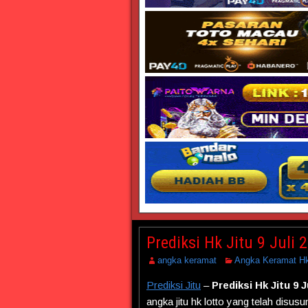
Prediksi Hk Jitu 9 Juli 
angka keramat
Angka Keramat H
Prediksi Jitu
–
Prediksi Hk
Jitu 9 J
angka jitu hk lotto yang telah disusu