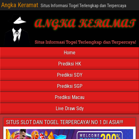
Angka Keramat
Situs Informasi Togel Terlengkap dan Terpercaya
Home
Prediksi HK
Prediksi SDY
Prediksi SGP
Prediksi Macau
Live Draw Sdy
SITUS SLOT DAN TOGEL TERPERCAYA! NO 1 DI ASIA!!!