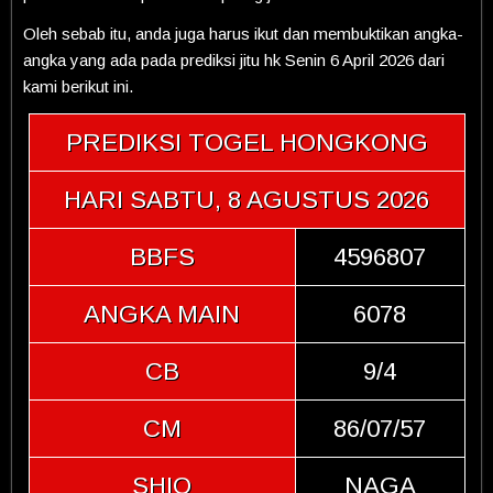
Oleh sebab itu, anda juga harus ikut dan membuktikan angka-
angka yang ada pada prediksi jitu hk Senin 6 April 2026 dari
kami berikut ini.
PREDIKSI TOGEL HONGKONG
HARI SABTU, 8 AGUSTUS 2026
BBFS
4596807
ANGKA MAIN
6078
CB
9/4
CM
86/07/57
SHIO
NAGA